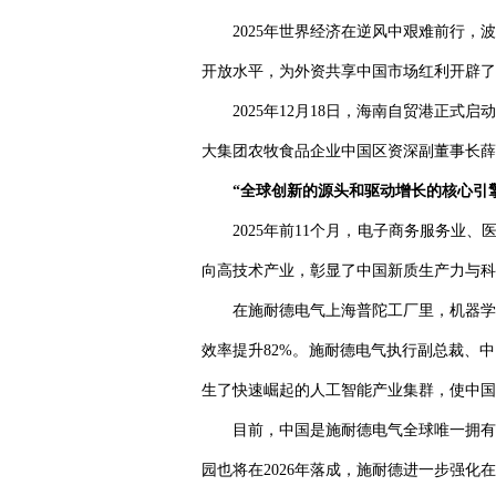
2025年世界经济在逆风中艰难前行
开放水平，为外资共享中国市场红利开辟了
2025年12月18日，海南自贸港正
大集团农牧食品企业中国区资深副董事长薛
“全球创新的源头和驱动增长的核心引
2025年前11个月，电子商务服务业、
向高技术产业，彰显了中国新质生产力与科
在施耐德电气上海普陀工厂里，机器学
效率提升82%。施耐德电气执行副总裁、
生了快速崛起的人工智能产业集群，使中国
目前，中国是施耐德电气全球唯一拥有
园也将在2026年落成，施耐德进一步强化