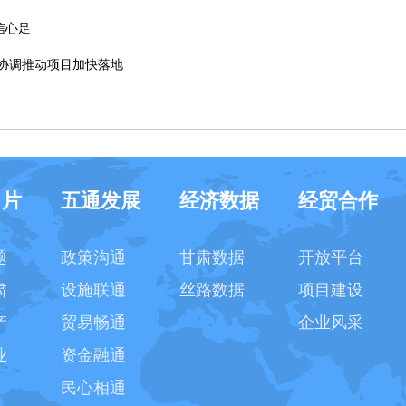
信心足
协调推动项目加快落地
名片
五通发展
经济数据
经贸合作
题
政策沟通
甘肃数据
开放平台
肃
设施联通
丝路数据
项目建设
产
贸易畅通
企业风采
业
资金融通
民心相通