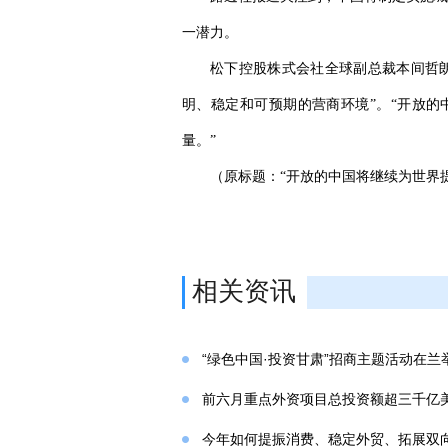
一潜力。
松下控股株式会社全球副总裁本间哲
明、稳定和可预期的营商环境”。“开放
量。”
（原标题：“开放的中国将继续为世界
相关资讯
“绿色中国·投资甘肃”招商主题活动在兰
前六月重点外资项目总投资额超三千亿
今年如何提振消费、稳定外贸、拓展双