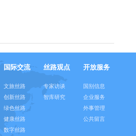
国际交流
丝路观点
开放服务
文旅丝路
专家访谈
国别信息
创新丝路
智库研究
企业服务
绿色丝路
外事管理
健康丝路
公共留言
数字丝路