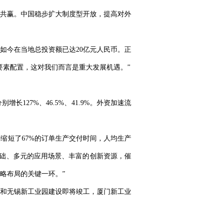
方共赢。中国稳步扩大制度型开放，提高对外
团如今在当地总投资额已达20亿元人民币。正
要素配置，这对我们而言是重大发展机遇。”
127%、46.5%、41.9%。外资加速流
缩短了67%的订单生产交付时间，人均生产
基础、多元的应用场景、丰富的创新资源，催
略布局的关键一环。”
和无锡新工业园建设即将竣工，厦门新工业