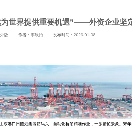
续为世界提供重要机遇”——外资企业坚
外版
作者：
李欣怡
发布时间：
2026-01-08
山东港口日照港集装箱码头，自动化桥吊精准作业，一派繁忙景象。宋年