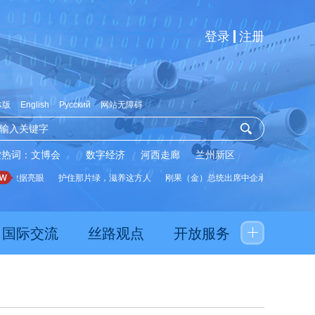
登录
注册
体版
English
Русский
网站无障碍
索热词：
文博会
数字经济
河西走廊
兰州新区
数据亮眼
护住那片绿，滋养这方人
刚果（金）总统出席中企承建水厂启用仪式
国际交流
丝路观点
开放服务