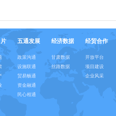
名片
五通发展
经济数据
经贸合作
题
政策沟通
甘肃数据
开放平台
肃
设施联通
丝路数据
项目建设
产
贸易畅通
企业风采
业
资金融通
民心相通