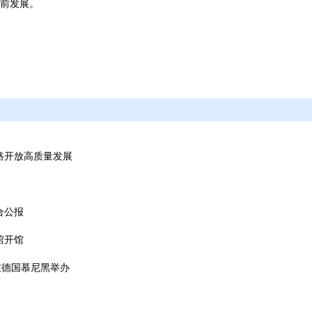
前发展。
路开放高质量发展
合公报
馆开馆
在德国慕尼黑举办