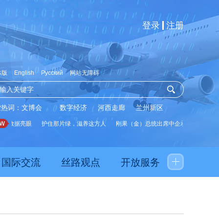
登录
注册
体版
English
Русский
网站无障碍
索热词：
文博会
数字经济
河西走廊
兰州新区
展数据亮眼
护住那片绿，滋养这方人
刚果（金）总统出席中企承建水厂启用仪
国际交流
丝路观点
开放服务