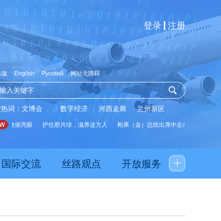
登录
注册
体版
English
Русский
网站无障碍
索热词：
文博会
数字经济
河西走廊
兰州新区
数据亮眼
护住那片绿，滋养这方人
刚果（金）总统出席中企承建水厂启用仪式
国际交流
丝路观点
开放服务