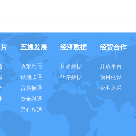
名片
五通发展
经济数据
经贸合作
题
政策沟通
甘肃数据
开放平台
肃
设施联通
丝路数据
项目建设
产
贸易畅通
企业风采
业
资金融通
民心相通