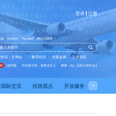
登录
注册
体版
English
Русский
网站无障碍
索热词：
文博会
数字经济
河西走廊
兰州新区
展数据亮眼
护住那片绿，滋养这方人
刚果（金）总统出席中企承建水厂启用仪
国际交流
丝路观点
开放服务