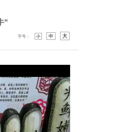
牛”
大
中
字号：
小