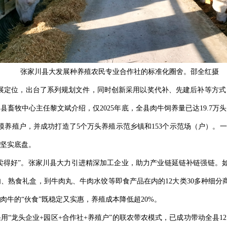
张家川县大发展种养殖农民专业合作社的标准化圈舍。邵全红摄
发展定位，出台了系列规划文件，同时创新采用‌以奖代补、先建后补‌等
牧中心主任黎文斌介绍，仅2025年底，全县肉牛饲养量已达‌19.7万头‌
0户规模养殖户‌，并成功打造了‌5个万头养殖示范乡镇‌和‌153个示范场（户）
坚实底盘。
“卖得好”。张家川县大力引进精深加工企业，助力产业链延链补链强链。如
、熟食礼盒，到牛肉丸、牛肉水饺等即食产品在内的‌12大类30多种细分商
牛的“伙食”既稳定又实惠，‌养殖成本降低超20%‌。
‌“龙头企业+园区+合作社+养殖户”的联农带农模式，已成功带动全县‌12