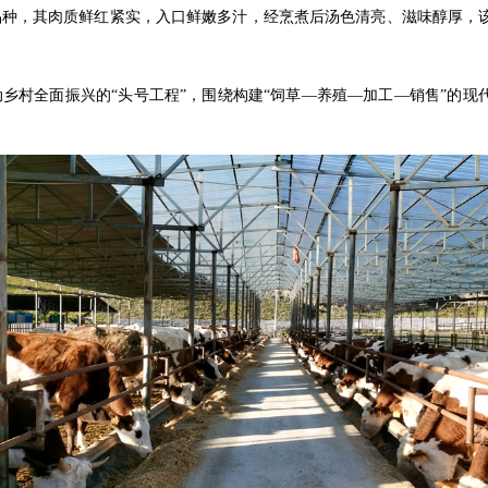
，其肉质鲜红紧实，入口鲜嫩多汁，经烹煮后汤色清亮、滋味醇厚，该品种
乡村全面振兴的“头号工程”，围绕构建“饲草—养殖—加工—销售”的现