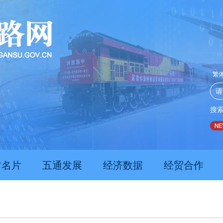
繁
搜
肃上半年新质生产力发展数据亮眼
护住那片绿，滋养这方人
刚果（金）总统出
肃名片
五通发展
经济数据
经贸合作