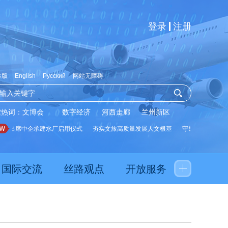
登录
注册
体版
English
Русский
网站无障碍
索热词：
文博会
数字经济
河西走廊
兰州新区
席中企承建水厂启用仪式
夯实文旅高质量发展人文根基
守民生有温度 护平安
国际交流
丝路观点
开放服务