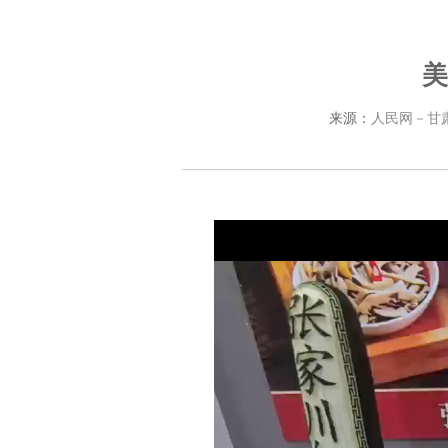
美
来源：
人民网－甘