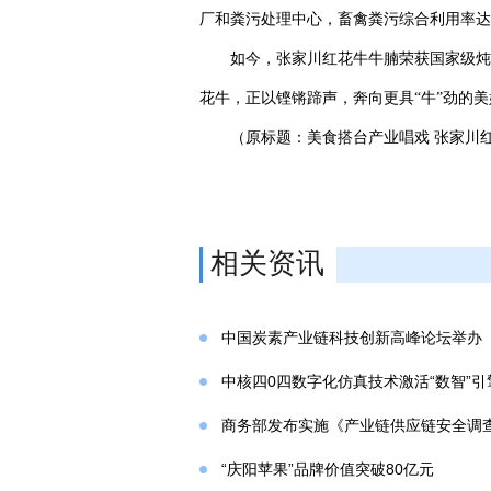
厂和粪污处理中心，畜禽粪污综合利用率达‌
如今，张家川红花牛‌牛腩荣获国家级炖
花牛，正以铿锵蹄声，奔向更具“牛”劲的
（原标题：美食搭台产业唱戏 张家川红
相关资讯
中国炭素产业链科技创新高峰论坛举办
中核四0四数字化仿真技术激活“数智”引
商务部发布实施《产业链供应链安全调
“庆阳苹果”品牌价值突破80亿元