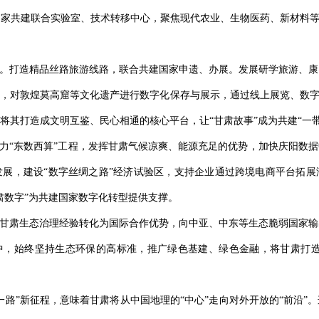
家共建联合实验室、技术转移中心，聚焦现代农业、生物医药、新材料等
片。打造精品丝路旅游线路，联合共建国家申遗、办展。发展研学旅游、
术，对敦煌莫高窟等文化遗产进行数字化保存与展示，通过线上展览、数字
将其打造成文明互鉴、民心相通的核心平台，让“甘肃故事”成为共建“一
借力“东数西算”工程，发挥甘肃气候凉爽、能源充足的优势，加快庆阳数
展，建设“数字丝绸之路”经济试验区，支持企业通过跨境电商平台拓展
肃数字”为共建国家数字化转型提供支撑。
将甘肃生态治理经验转化为国际合作优势，向中亚、中东等生态脆弱国家
中，始终坚持生态环保的高标准，推广绿色基建、绿色金融，将甘肃打造
一路”新征程，意味着甘肃将从中国地理的“中心”走向对外开放的“前沿”