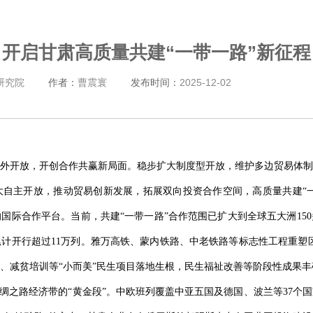
开启甘肃高质量共建“一带一路”新征程
研究院
作者：
曹震寰
发布时间：
2025-12-02
外开放，开创合作共赢新局面。稳步扩大制度型开放，维护多边贸易体制
自主开放，推动贸易创新发展，拓展双向投资合作空间，高质量共建“一带一
国际合作平台。当前，共建“一带一路”合作范围已扩大到全球五大洲150
计开行超过11万列。雅万高铁、蒙内铁路、中老铁路等标志性工程重塑区域
、减贫培训等“小而美”民生项目落地生根，民生福祉改善等阶段性成果丰
丝绸之路经济带的“黄金段”。中欧班列覆盖中亚五国及德国、波兰等37个