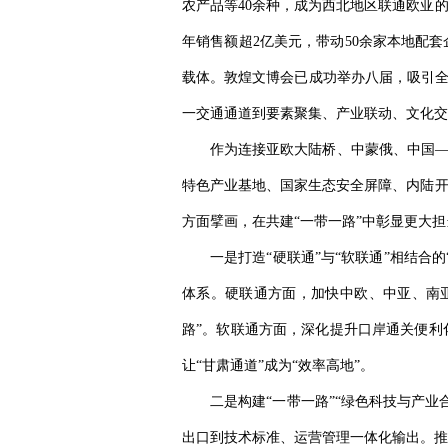
农产品等40余种，成为西北地区联通欧亚
年销售额超2亿美元，带动50余家本地配
载体。敦煌文博会已成功举办八届，吸引全球
一交通通道到要素聚集、产业联动、文化交
作为连接亚欧大陆桥、中蒙俄、中国—
特色产业基地、国家生态安全屏障、内陆开
方面擘画，在共建“一带一路”中彰显更大担
一是打造“硬联通”与“软联通”相结合
体系。硬联通方面，加快中欧、中亚、南亚
路”。软联通方面，深化提升口岸通关便利
让“甘肃通道”成为“效率高地”。
二是构建“一带一路”“绿色科技与产
出口到技术标准、运营管理一体化输出。推