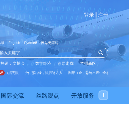
登录
注册
体版
English
Русский
网站无障碍
索热词：
文博会
数字经济
河西走廊
兰州新区
数据亮眼
护住那片绿，滋养这方人
刚果（金）总统出席中企承建水厂启用仪式
国际交流
丝路观点
开放服务