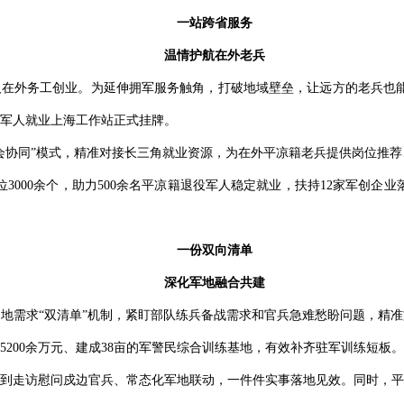
一站跨省服务
温情护航在外老兵
在外务工创业。为延伸拥军服务触角，打破地域壁垒，让远方的老兵也能感
军人就业上海工作站正式挂牌。
会协同”模式，精准对接长三角就业资源，为在外平凉籍老兵提供岗位推
3000余个，助力500余名平凉籍退役军人稳定就业，扶持12家军创企
一份双向清单
深化军地融合共建
地需求“双清单”机制，紧盯部队练兵备战需求和官兵急难愁盼问题，精
200余万元、建成38亩的军警民综合训练基地，有效补齐驻军训练短板。
到走访慰问戍边官兵、常态化军地联动，一件件实事落地见效。同时，平