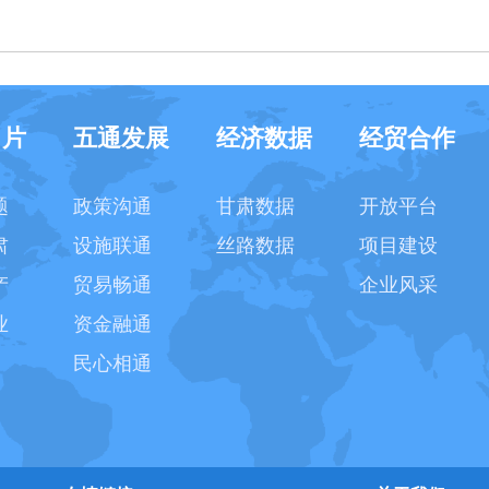
名片
五通发展
经济数据
经贸合作
题
政策沟通
甘肃数据
开放平台
肃
设施联通
丝路数据
项目建设
产
贸易畅通
企业风采
业
资金融通
民心相通