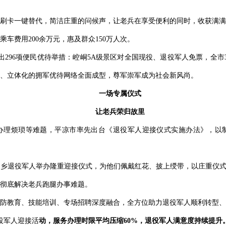
刷卡一键替代，简洁庄重的问候声，让老兵在享受便利的同时，收获满满
车费用200余万元，惠及群众150万人次。
出296项便民优待举措：崆峒5A级景区对全国现役、退役军人免票，全
、立体化的拥军优待网络全面成型，尊军崇军成为社会新风尚。
一场专属仪式
让老兵荣归故里
办理烦琐等难题，平凉市率先出台《退役军人迎接仪式实施办法》，以
乡退役军人举办隆重迎接仪式，为他们佩戴红花、披上绶带，以庄重仪式
彻底解决老兵跑腿办事难题。
防教育、技能培训、专场招聘深度融合，全方位助力退役军人顺利转型、
役军人迎接活
动，服务办理时限平均压缩60%，退役军人满意度持续提升