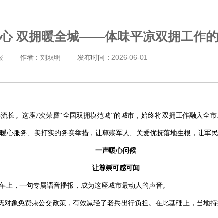
心 双拥暖全城——体味平凉双拥工作
报
作者：
刘双明
发布时间：
2026-06-01
流长。这座7次荣膺“全国双拥模范城”的城市，始终将双拥工作融入全
暖心服务、实打实的务实举措，让尊崇军人、关爱优抚落地生根，让军民
一声暖心问候
让尊崇可感可闻
交车上，一句专属语音播报，成为这座城市最动人的声音。
及优抚对象免费乘公交政策，有效减轻了老兵出行负担。在此基础上，当地