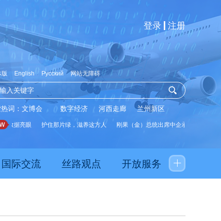
登录
注册
体版
English
Русский
网站无障碍
索热词：
文博会
数字经济
河西走廊
兰州新区
展数据亮眼
护住那片绿，滋养这方人
刚果（金）总统出席中企承建水厂启用仪
国际交流
丝路观点
开放服务