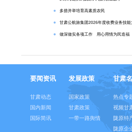
多措并举培育高素质农民
甘肃公航旅集团2026年度收费业务技
做深做实各项工作 用心用情为民造福
要闻资讯
发展政策
甘肃
甘肃动态
国家政策
热点专
国内新闻
甘肃政策
视频甘
国际简讯
一带一路舆情
陇原特
陇原企