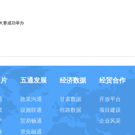
能大赛成功举办
名片
五通发展
经济数据
经贸合作
题
政策沟通
甘肃数据
开放平台
肃
设施联通
丝路数据
项目建设
产
贸易畅通
企业风采
业
资金融通