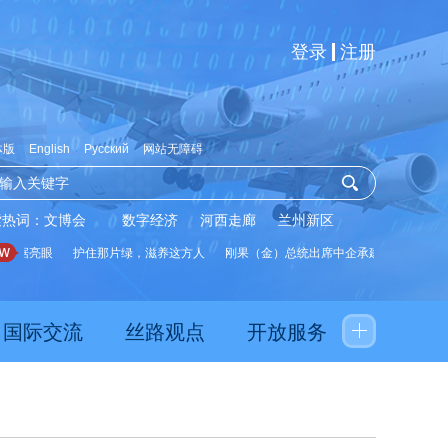
登录
注册
体版
English
Русский
网站无障碍
索热词：
文博会
数字经济
河西走廊
兰州新区
数据亮眼
护住那片绿，滋养这方人
刚果（金）总统出席中企承建水厂启用仪式
国际交流
丝路观点
开放服务