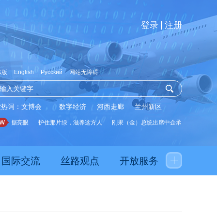
登录
注册
体版
English
Русский
网站无障碍
索热词：
文博会
数字经济
河西走廊
兰州新区
数据亮眼
护住那片绿，滋养这方人
刚果（金）总统出席中企承建水厂启用仪式
国际交流
丝路观点
开放服务