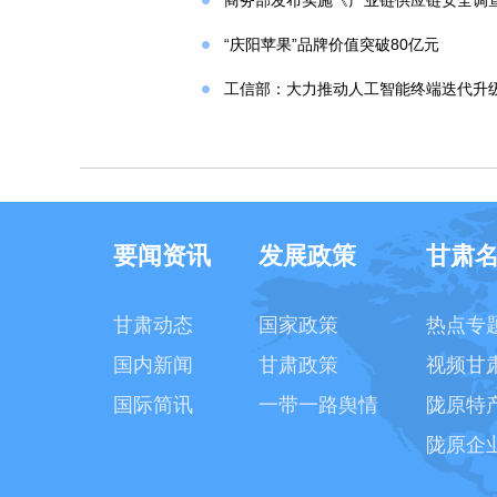
商务部发布实施《产业链供应链安全调
“庆阳苹果”品牌价值突破80亿元
工信部：大力推动人工智能终端迭代升
要闻资讯
发展政策
甘肃
甘肃动态
国家政策
热点专
国内新闻
甘肃政策
视频甘
国际简讯
一带一路舆情
陇原特
陇原企