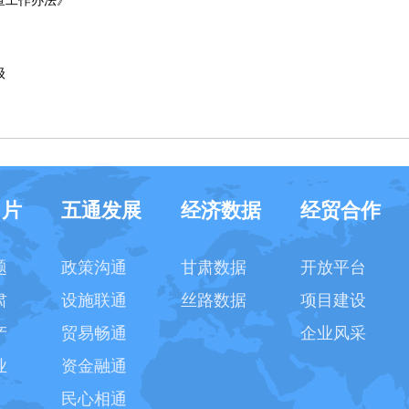
查工作办法》
级
名片
五通发展
经济数据
经贸合作
题
政策沟通
甘肃数据
开放平台
肃
设施联通
丝路数据
项目建设
产
贸易畅通
企业风采
业
资金融通
民心相通