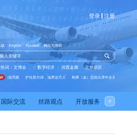
登录
注册
体版
English
Русский
网站无障碍
索热词：
文博会
数字经济
河西走廊
兰州新区
展数据亮眼
护住那片绿，滋养这方人
刚果（金）总统出席中企承建水厂启用仪
国际交流
丝路观点
开放服务