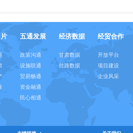
名片
五通发展
经济数据
经贸合作
题
政策沟通
甘肃数据
开放平台
肃
设施联通
丝路数据
项目建设
产
贸易畅通
企业风采
业
资金融通
民心相通